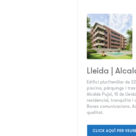
Lleida | Alcal
Edifici plurifamiliar de 
piscina, pàrquings i tras
Alcalde Pujol, 10 de Llei
residencial, tranquil·la i
Bones comunicacions. A
qualitat.
CLICK AQUÍ PER VEUR