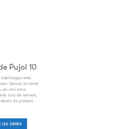
de Pujol 10
22 habitatges amb
ters. Ubicat al carrer
da, en una zona
 amb tots els serveis.
cabats de primera
E LES OBRES