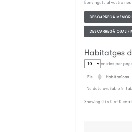
Benvinguts al vostre nou 
DESCARREGÁ MEMÒRIA
DESCARREGÁ QUALIFI
Habitatges d
entries per pag
Pis
Habitacions
No data available in ta
Showing 0 to 0 of 0 entr