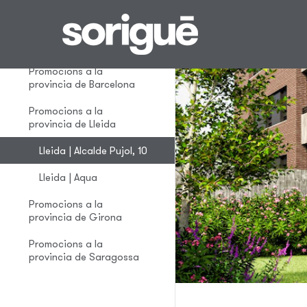
Parkings
disponibles
Promocions a la
provincia de Barcelona
Promocions a la
provincia de Lleida
Lleida | Alcalde Pujol, 10
Lleida | Aqua
Promocions a la
provincia de Girona
Promocions a la
provincia de Saragossa