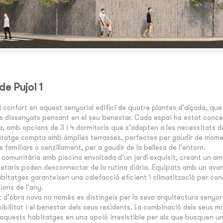
de Pujol 1
l confort en aquest senyorial edifici de quatre plantes d’alçada, que
s dissenyats pensant en el seu benestar. Cada espai ha estat conce
a, amb opcions de 3 i 4 dormitoris que s’adapten a les necessitats de
tatge compta amb àmplies terrasses, perfectes per gaudir de moment
ns familiars o senzillament, per a gaudir de la bellesa de l’entorn.
na comunitària amb piscina envoltada d’un jardí exquisit, creant un a
opietaris poden desconnectar de la rutina diària. Equipats amb un av
bitatges garanteixen una calefacció eficient i climatització per co
ions de l’any.
’obra nova no només es distingeix per la seva arquitectura senyori
ilitat i el benestar dels seus residents. La combinació dels seus mat
 aquests habitatges en una opció irresistible per als que busquen una