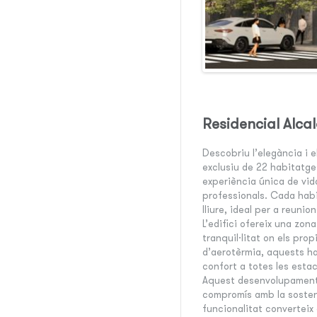
Residencial Alcal
Descobriu l’elegància i e
exclusiu de 22 habitatge
experiència única de vid
professionals. Cada habi
lliure, ideal per a reunio
L’edifici ofereix una zo
tranquil·litat on els pr
d’aerotèrmia, aquests ha
confort a totes les estac
Aquest desenvolupament d
compromís amb la sostenib
funcionalitat converteix