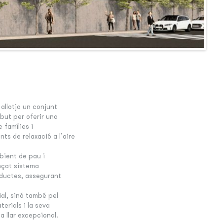
 allotja un conjunt
but per oferir una
 famílies i
s de relaxació a l’aire
mbient de pau i
ançat sistema
nductes, assegurant
al, sinó també pel
erials i la seva
 llar excepcional.