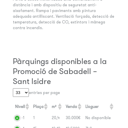
distància i amb dispositiu de seguretat anti-
aixafament. Rampa i paviments amb pintura
adequada antilliscant. Ventilació forçada, detecció de
temperatura, detecció de CO, extintors i mànega
contra incendis.
Pàrquings disponibles a la
Promoció de Sabadell –
Sant Isidre
entries per page
Nivell
Plaça
m²
Venda
Lloguer
-1
1
20,4
30.000€
No disponible