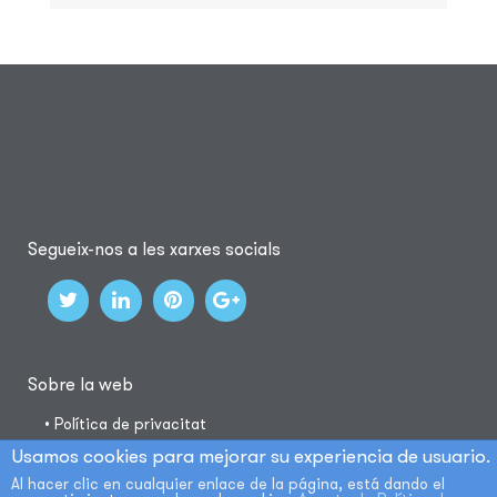
Segueix-nos a les xarxes socials
Sobre la web
• Política de privacitat
• Política de galetes
Usamos cookies para mejorar su experiencia de usuario.
• Avis legal
Al hacer clic en cualquier enlace de la página, está dando el