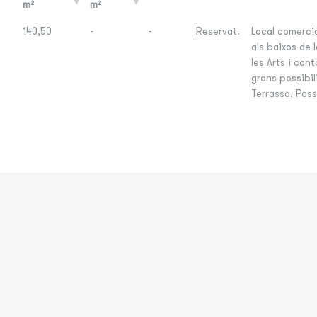
m²
m²
140,50
-
-
Reservat.
Local comercia
als baixos de 
les Arts i can
grans possibil
Terrassa. Possi