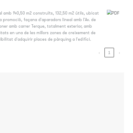
l amb 140,50 m2 construïts, 132,50 m2 útils, ubicat
la promoció, façana d'aparadors lineal amb l'Av. de
toner amb carrer Terque, totalment exterior, amb
itats en una de les millors zones de creixement de
bilitat d'adquirir places de pàrquing a l'edifici.
‹
1
›