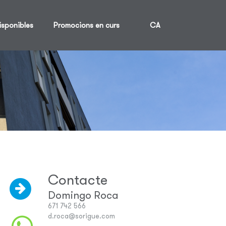
isponibles
Promocions en curs
CA
Contacte
Domingo Roca
671 742 566
d.roca@sorigue.com