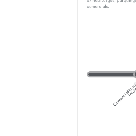
67 habitatges, pàrquings
comercials.