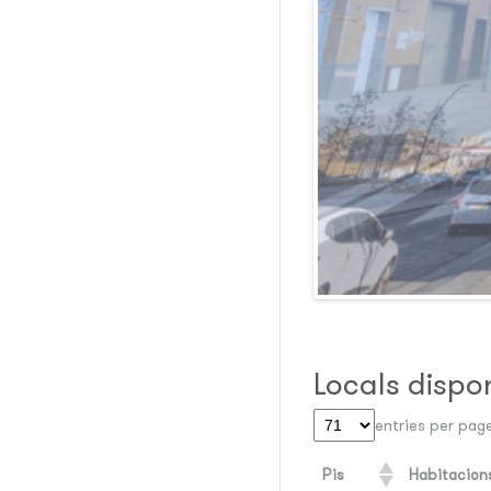
Locals dispo
entries per pag
Pis
Habitacion