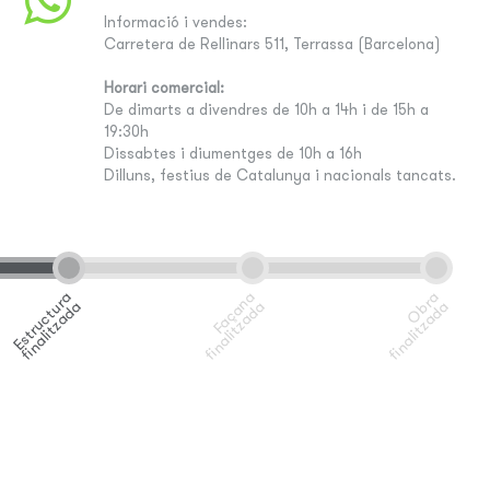
Informació i vendes:
Carretera de Rellinars 511, Terrassa (Barcelona)
Horari comercial:
De dimarts a divendres de 10h a 14h i de 15h a
19:30h
Dissabtes i diumentges de 10h a 16h
Dilluns, festius de Catalunya i nacionals tancats.
E
s
t
r
u
c
t
r
a
f
i
n
a
l
i
t
z
a
d
F
a
ç
a
n
a
f
i
n
a
l
i
t
z
a
d
O
r
a
f
i
n
a
l
i
t
z
a
d
u
a
a
b
a