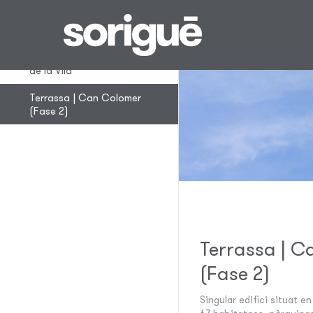
Promocions en curs
Santa Perpètua | Plaça
de la Vila
Terrassa | Can Colomer
(Fase 2)
Terrassa | C
(Fase 2)
Singular edifici situat 