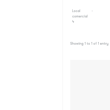
Local
-
comercial
4
Showing 1 to 1 of 1 entry