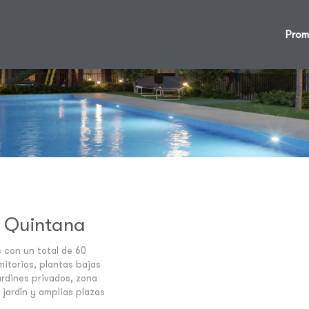
Prom
s Quintana
 con un total de 60
mitorios, plantas bajas
ardines privados, zona
jardín y amplias plazas