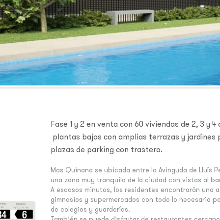
Fase 1 y 2 en venta con 60 viviendas de 2, 3 y 4 
plantas bajas con amplias terrazas y jardines p
plazas de parking con trastero.
Mas Quinana se ubicada entre la Avinguda de Lluís Pe
una zona muy tranquila de la ciudad con vistas al bar
A escasos minutos, los residentes encontrarán una 
gimnasios y supermercados con todo lo necesario para 
de colegios y guarderías.
También se puede disfrutar de restaurantes cercano