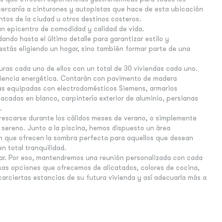
ercanía a cinturones y autopistas que hace de esta ubicación
ntos de la ciudad u otros destinos costeros.
un epicentro de comodidad y calidad de vida.
ndo hasta el último detalle para garantizar estilo y
estás eligiendo un hogar, sino también formar parte de una
uras cada uno de ellos con un total de 30 viviendas cada uno.
ciencia energética. Contarán con pavimento de madera
nas equipadas con electrodomésticos Siemens, armarios
acadas en blanco, carpintería exterior de aluminio, persianas
.
efrescarse durante los cálidos meses de verano, o simplemente
 sereno. Junto a la piscina, hemos dispuesto un área
n que ofrecen la sombra perfecta para aquellos que desean
en total tranquilidad.
har. Por eso, mantendremos una reunión personalizada con cada
osas opciones que ofrecemos de alicatados, colores de cocina,
arciertas estancias de su futura vivienda y así adecuarla más a