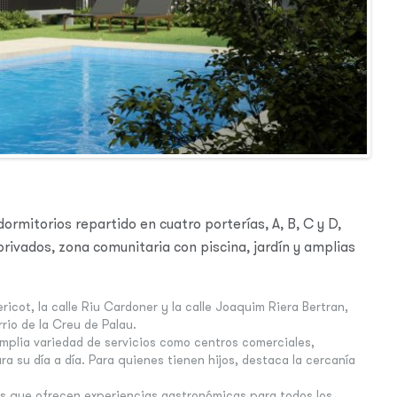
dormitorios repartido en cuatro porterías, A, B, C y D,
rivados, zona comunitaria con piscina, jardín y amplias
ricot, la calle Riu Cardoner y la calle Joaquim Riera Bertran,
rio de la Creu de Palau.
amplia variedad de servicios como centros comerciales,
su día a día. Para quienes tienen hijos, destaca la cercanía
s que ofrecen experiencias gastronómicas para todos los