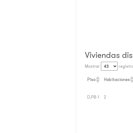
Viviendas di
Mostrar
registr
Piso
Habitaciones
D.PB-1
2