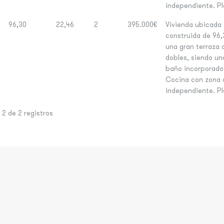
independiente. Pla
96,30
22,46
2
395.000€
Vivienda ubicada 
construida de 96,
una gran terraza 
dobles, siendo un
baño incorporado.
Cocina con zona o
independiente. Pla
2 de 2 registros