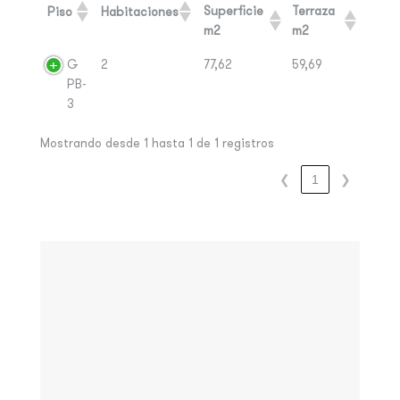
Superficie
Terraza
Piso
Habitaciones
m2
m2
G
2
77,62
59,69
PB-
3
Mostrando desde 1 hasta 1 de 1 registros
❮
1
❯