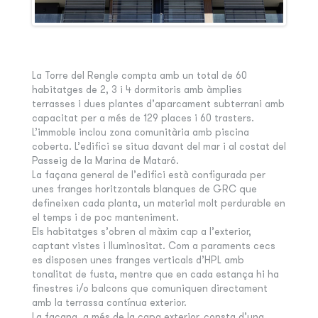
La Torre del Rengle compta amb un total de 60
habitatges de 2, 3 i 4 dormitoris amb àmplies
terrasses i dues plantes d’aparcament subterrani amb
capacitat per a més de 129 places i 60 trasters.
L’immoble inclou zona comunitària amb piscina
coberta. L’edifici se situa davant del mar i al costat del
Passeig de la Marina de Mataró.
La façana general de l’edifici està configurada per
unes franges horitzontals blanques de GRC que
defineixen cada planta, un material molt perdurable en
el temps i de poc manteniment.
Els habitatges s’obren al màxim cap a l’exterior,
captant vistes i lluminositat. Com a paraments cecs
es disposen unes franges verticals d’HPL amb
tonalitat de fusta, mentre que en cada estança hi ha
finestres i/o balcons que comuniquen directament
amb la terrassa contínua exterior.
La façana, a més de la capa exterior, consta d’una