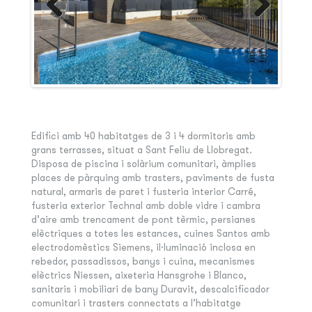
Edifici amb 40 habitatges de 3 i 4 dormitoris amb
grans terrasses, situat a Sant Feliu de Llobregat.
Disposa de piscina i solàrium comunitari, àmplies
places de pàrquing amb trasters, paviments de fusta
natural, armaris de paret i fusteria interior Carré,
fusteria exterior Technal amb doble vidre i cambra
d’aire amb trencament de pont tèrmic, persianes
elèctriques a totes les estances, cuines Santos amb
electrodomèstics Siemens, il·luminació inclosa en
rebedor, passadissos, banys i cuina, mecanismes
elèctrics Niessen, aixeteria Hansgrohe i Blanco,
sanitaris i mobiliari de bany Duravit, descalcificador
comunitari i trasters connectats a l’habitatge