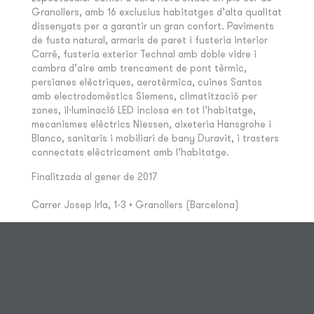
Granollers, amb 16 exclusius habitatges d’alta qualitat
dissenyats per a garantir un gran confort. Paviments
de fusta natural, armaris de paret i fusteria interior
Carré, fusteria exterior Technal amb doble vidre i
cambra d’aire amb trencament de pont tèrmic,
persianes elèctriques, aerotèrmica, cuines Santos
amb electrodomèstics Siemens, climatització per
zones, il·luminació LED inclosa en tot l’habitatge,
mecanismes elèctrics Niessen, aixeteria Hansgrohe i
Blanco, sanitaris i mobiliari de bany Duravit, i trasters
connectats elèctricament amb l’habitatge.
Finalitzada al gener de 2017
Carrer Josep Irla, 1-3 • Granollers (Barcelona)