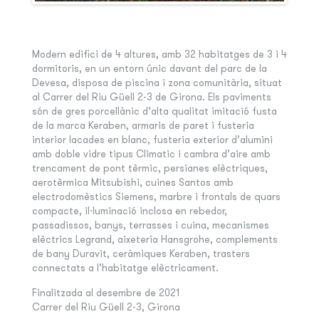
Modern edifici de 4 altures, amb 32 habitatges de 3 i 4
dormitoris, en un entorn únic davant del parc de la
Devesa, disposa de piscina i zona comunitària, situat
al Carrer del Riu Güell 2-3 de Girona. Els paviments
són de gres porcellànic d’alta qualitat imitació fusta
de la marca Keraben, armaris de paret i fusteria
interior lacades en blanc, fusteria exterior d’alumini
amb doble vidre tipus Climatic i cambra d’aire amb
trencament de pont tèrmic, persianes elèctriques,
aerotèrmica Mitsubishi, cuines Santos amb
electrodomèstics Siemens, marbre i frontals de quars
compacte, il·luminació inclosa en rebedor,
passadissos, banys, terrasses i cuina, mecanismes
elèctrics Legrand, aixeteria Hansgrohe, complements
de bany Duravit, ceràmiques Keraben, trasters
connectats a l’habitatge elèctricament.
Finalitzada al desembre de 2021
Carrer del Riu Güell 2-3, Girona