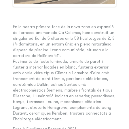
En la nostra primera fase de la nova zona en expansió
de Terrassa anomenada Ca Colomer, hem construït un
singular edifici de 5 altures amb 58 habitatges de 2, 3
i 4 dormitoris, en un entorn únic en plena naturalesa,
disposa de piscina i zona comunitària, situada a la
carretera de Rellinars 511.
Paviments de fusta laminada, armaris de paret i
fusteria interior lacades en blanc, fusteria exterior
amb doble vidre tipus Climatic i cambra d’aire amb
trencament de pont tèrmic, persianes elèctriques,
aerotèrmica Daikin, cuines Santos amb
electrodomèstics Siemens, marbre i frontals de tipus
Silestone, il·luminació inclosa en rebedor, passadissos,
banys, terrasses i cuina, mecanismes elèctrics
Legrand, aixeteria Hansgrohe, complements de bany
Duravit, ceràmiques Keraben, trasters connectats a
l’habitatge elèctricament.