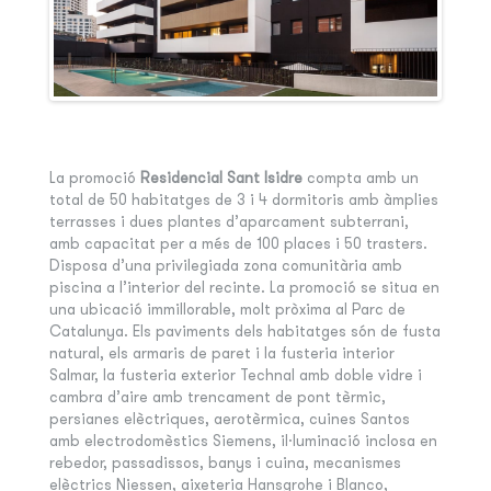
La promoció
Residencial Sant Isidre
compta amb un
total de 50 habitatges de 3 i 4 dormitoris amb àmplies
terrasses i dues plantes d’aparcament subterrani,
amb capacitat per a més de 100 places i 50 trasters.
Disposa d’una privilegiada zona comunitària amb
piscina a l’interior del recinte. La promoció se situa en
una ubicació immillorable, molt pròxima al Parc de
Catalunya. Els paviments dels habitatges són de fusta
natural, els armaris de paret i la fusteria interior
Salmar, la fusteria exterior Technal amb doble vidre i
cambra d’aire amb trencament de pont tèrmic,
persianes elèctriques, aerotèrmica, cuines Santos
amb electrodomèstics Siemens, il·luminació inclosa en
rebedor, passadissos, banys i cuina, mecanismes
elèctrics Niessen, aixeteria Hansgrohe i Blanco,