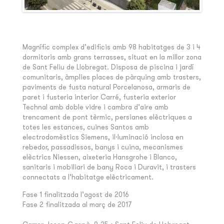
Magnífic complex d’edificis amb 98 habitatges de 3 i 4
dormitoris amb grans terrasses, situat en la millor zona
de Sant Feliu de Llobregat. Disposa de piscina i jardí
comunitaris, àmplies places de pàrquing amb trasters,
paviments de fusta natural Porcelanosa, armaris de
paret i fusteria interior Carré, fusteria exterior
Technal amb doble vidre i cambra d’aire amb
trencament de pont tèrmic, persianes elèctriques a
totes les estances, cuines Santos amb
electrodomèstics Siemens, il·luminació inclosa en
rebedor, passadissos, banys i cuina, mecanismes
elèctrics Niessen, aixeteria Hansgrohe i Blanco,
sanitaris i mobiliari de bany Roca i Duravit, i trasters
connectats a l’habitatge elèctricament.
Fase 1 finalitzada l’agost de 2016
Fase 2 finalitzada al març de 2017