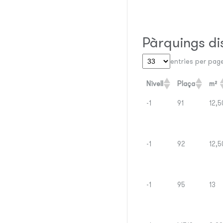
Pàrquings di
entries per pag
Nivell
Plaça
m²
-1
91
12,5
-1
92
12,5
-1
95
13