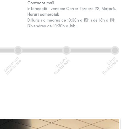
Contacte mail
Informació i vendes: Carrer Tordera 22, Mataró.
Horari comercial:
Dilluns i dimecres de 10:30h a 15h i de 16h a 19h.
Divendres de 10:30h a 16h.
E
s
t
r
u
c
t
r
a
f
i
n
a
l
i
t
z
a
d
F
a
ç
a
n
a
f
i
n
a
l
i
t
z
a
d
O
r
a
f
i
n
a
l
i
t
z
a
d
u
a
a
b
a