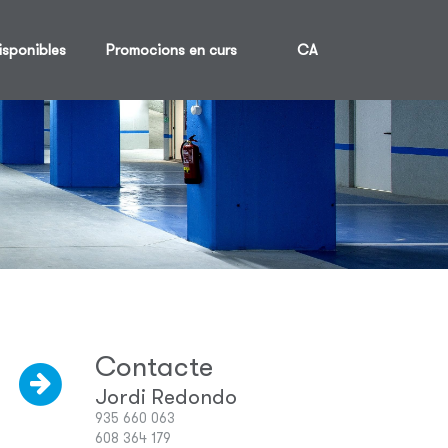
isponibles
Promocions en curs
CA
Contacte
Jordi Redondo
935 660 063
608 364 179