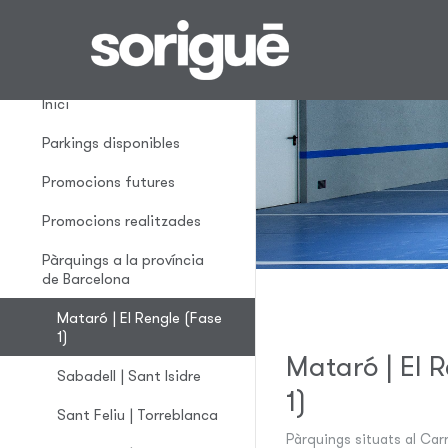
Mataró | El Rengle
(Fase 1)
Inici
Parkings disponibles
Promocions futures
Promocions realitzades
Pàrquings a la província
de Barcelona
Mataró | El Rengle (Fase
1)
Mataró | El 
Sabadell | Sant Isidre
1)
Sant Feliu | Torreblanca
Pàrquings situats al Carr