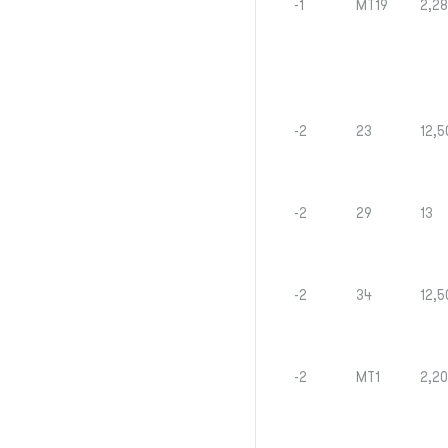
-1
MT19
2,28
-2
23
12,5
-2
29
13
-2
34
12,5
-2
MT1
2,20