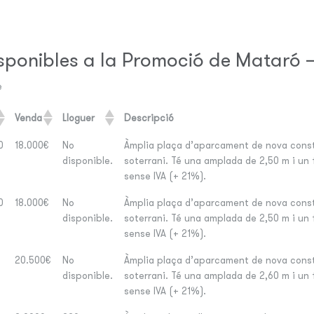
sponibles a la Promoció de Mataró – 
e
Venda
Lloguer
Descripció
0
18.000€
No
Àmplia plaça d’aparcament de nova constr
disponible.
soterrani. Té una amplada de 2,50 m i un 
sense IVA (+ 21%).
0
18.000€
No
Àmplia plaça d’aparcament de nova constr
disponible.
soterrani. Té una amplada de 2,50 m i un 
sense IVA (+ 21%).
20.500€
No
Àmplia plaça d’aparcament de nova constr
disponible.
soterrani. Té una amplada de 2,60 m i un 
sense IVA (+ 21%).