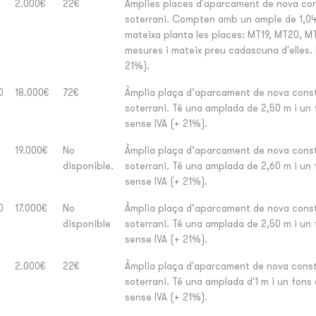
2.000€
22€
Àmplies places d'aparcament de nova con
soterrani. Compten amb un ample de 1,04 
mateixa planta les places: MT19, MT20, M
mesures i mateix preu cadascuna d'elles. 
21%).
0
18.000€
72€
Àmplia plaça d’aparcament de nova const
soterrani. Té una amplada de 2,50 m i un 
sense IVA (+ 21%).
19.000€
No
Àmplia plaça d’aparcament de nova const
disponible.
soterrani. Té una amplada de 2,60 m i un 
sense IVA (+ 21%).
0
17.000€
No
Àmplia plaça d’aparcament de nova const
disponible
soterrani. Té una amplada de 2,50 m i un 
sense IVA (+ 21%).
2.000€
22€
Àmplia plaça d'aparcament de nova const
soterrani. Té una amplada d'1 m i un fons
sense IVA (+ 21%).