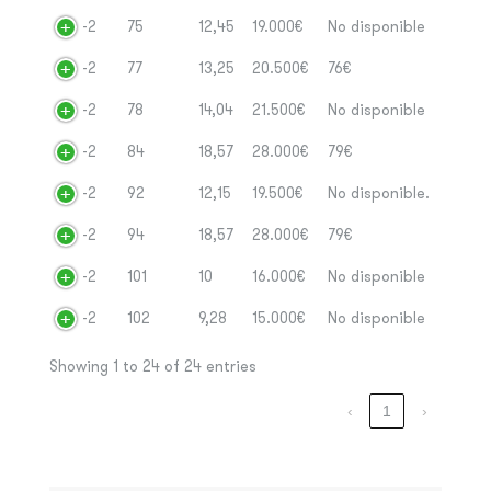
-2
75
12,45
19.000€
No disponible
-2
77
13,25
20.500€
76€
-2
78
14,04
21.500€
No disponible
-2
84
18,57
28.000€
79€
-2
92
12,15
19.500€
No disponible.
-2
94
18,57
28.000€
79€
-2
101
10
16.000€
No disponible
-2
102
9,28
15.000€
No disponible
Showing 1 to 24 of 24 entries
‹
1
›