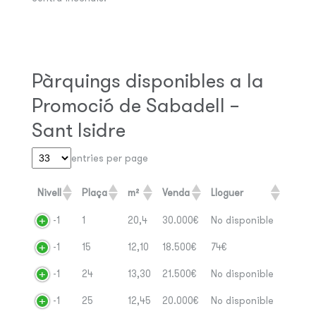
Pàrquings disponibles a la
Promoció de Sabadell –
Sant Isidre
entries per page
Nivell
Plaça
m²
Venda
Lloguer
-1
1
20,4
30.000€
No disponible
-1
15
12,10
18.500€
74€
-1
24
13,30
21.500€
No disponible
-1
25
12,45
20.000€
No disponible