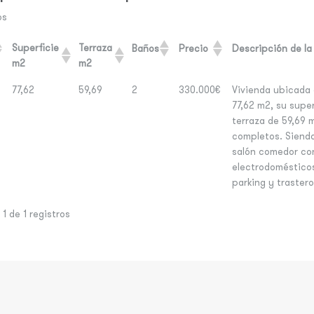
os
Superficie
Terraza
Baños
Precio
Descripción de la
m2
m2
77,62
59,69
2
330.000€
Vivienda ubicada 
77,62 m2, su super
terraza de 59,69 
completos. Siendo
salón comedor con
electrodomésticos
parking y trastero
1 de 1 registros