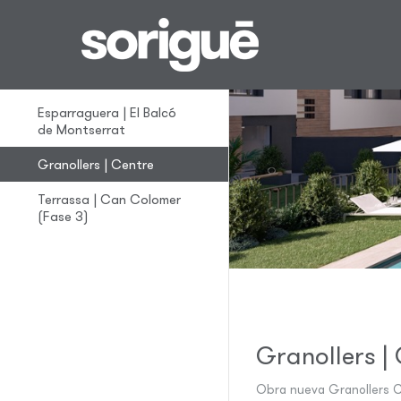
Promociones en la
provincia de
Barcelona
Esparraguera | El Balcó
de Montserrat
Granollers | Centre
Terrassa | Can Colomer
(Fase 3)
Granollers |
Obra nueva
Granollers 